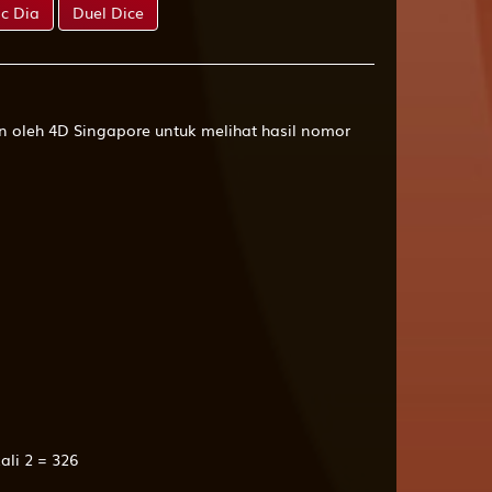
c Dia
Duel Dice
n oleh 4D Singapore untuk melihat hasil nomor
ali 2 = 326