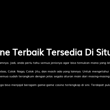
ne Terbaik Tersedia Di Si
mnya. Jadi, anda perlu tahu semua jenisnya agar bisa temukan mana yang lebi
Bebas, Colok Naga, Colok Jitu, dan masih ada yang lainnya. Untuk mengetahui
emua sudah terangkum dengan jelas segala aturan main dari masing-masing je
uga bisa menjajal beragam game-game casino terlengkap di sini. Terdapat pulu