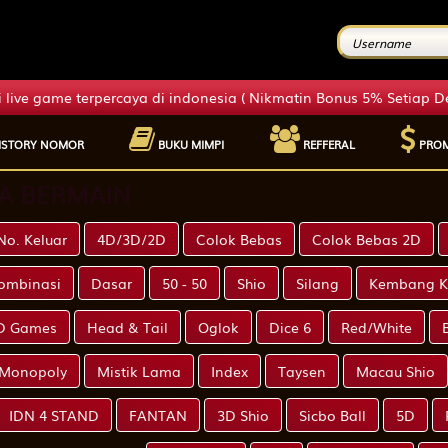
ercaya di indonesia ( Nikmatin Bonus 5% Setiap Deposit ) Info le
ISTORY NOMOR
BUKU MIMPI
REFFERAL
PROM
A
BERMAIN
No. Keluar
4D/3D/2D
Colok Bebas
Colok Bebas 2D
ombinasi
Dasar
50 - 50
Shio
Silang
Kembang K
D Games
Head & Tail
Oglok
Dice 6
Red/White
Monopoly
Mistik Lama
Index
Taysen
Macau Shio
IDN 4 STAND
FANTAN
3D Shio
Sicbo Ball
5D