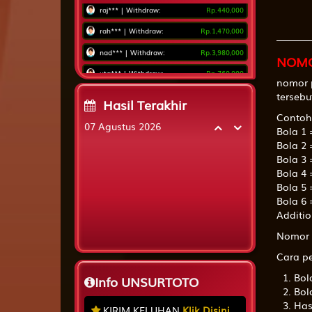
rah*** | Withdraw:
Rp.1,470,000
sil*** | Deposit:
Rp.50,000
nad*** | Withdraw:
Rp.3,980,000
firga***ro | Deposit:
Rp.110,000
uta*** | Withdraw:
Rp.760,000
oktav***i | Deposit:
Rp.50,000
NOM
suar***i | Withdraw:
Rp.2,580,000
uta*** | Deposit:
Rp.140,000
nomor p
novit***ri | Withdraw:
Rp.1,330,000
jasm*** | Deposit:
Rp.80,000
tersebu
Hasil Terakhir
sil*** | Withdraw:
Rp.1,050,000
suar***i | Deposit:
Rp.150,000
Contoh
07 Agustus 2026
iswah***i | Withdraw:
Rp.2,600,000
Bola 1 
gila*** | Deposit:
Rp.170,000
Bola 2 
sito***l | Withdraw:
Rp.3,800,000
HIROSHIMA
1
7
5
2
Bola 3 
nam*** | Deposit:
Rp.30,000
dim*** | Withdraw:
Rp.1,540,000
Bola 4 
CHINA
0
1
1
9
dim*** | Deposit:
Rp.80,000
Bola 5 
sit*** | Withdraw:
Rp.280,000
Bola 6 
gal*** | Deposit:
Rp.70,000
TAIWAN
4
5
8
7
Additi
rah*** | Withdraw:
Rp.4,360,000
zami*** | Deposit:
Rp.110,000
NEWYORKMID
8
3
9
1
Nomor
nam*** | Withdraw:
Rp.3,730,000
ell*** | Deposit:
Rp.50,000
Cara p
dama*** | Withdraw:
Rp.100,000
nad*** | Deposit:
Rp.60,000
Bol
iswah***i | Withdraw:
Rp.370,000
Info UNSURTOTO
tam*** | Deposit:
Rp.80,000
Bol
cin*** | Withdraw:
Rp.4,230,000
Has
lai*** | Deposit:
Rp.30,000
KIRIM KELUHAN
Klik Disini