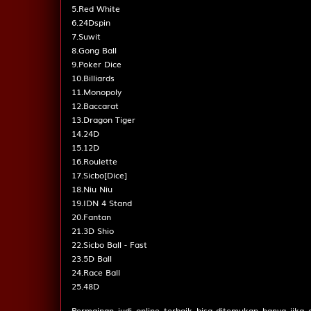
5.Red White
6.24Dspin
7.Suwit
8.Gong Ball
9.Poker Dice
10.Billiards
11.Monopoly
12.Baccarat
13.Dragon Tiger
14.24D
15.12D
16.Roulette
17.Sicbo[Dice]
18.Niu Niu
19.IDN 4 Stand
20.Fantan
21.3D Shio
22.Sicbo Ball - Fast
23.5D Ball
24.Race Ball
25.48D
Permainan judi online terbaik bisa ditemukan hanya jika 