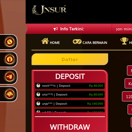
usa*** | Deposit:
Rp.150,000
 datang di Unsurtoto agen togel online dengan mini live game terp
Info Terkini:
bali*** | Deposit:
Rp.150,000
HOME
CARA BERMAIN
H
kama*** | Deposit:
Rp.60,000
CAR
zulka***in | Deposit:
Rp.110,000
Daftar
par*** | Deposit:
Rp.10,000
novit***ri | Deposit:
Rp.80,000
DEPOSIT
harj*** | Withdraw:
Rp.1,050,000
sito***l | Deposit:
Rp.80,000
K
anggr***an | Withdraw:
Rp.1,050,000
unja*** | Deposit:
Rp.160,000
12
sab*** | Withdraw:
Rp.2,980,000
rah*** | Deposit:
Rp.180,000
par*** | Withdraw:
Rp.4,470,000
van*** | Deposit:
Rp.110,000
unja*** | Withdraw:
Rp.190,000
iswah***i | Deposit:
Rp.50,000
raj*** | Withdraw:
Rp.440,000
WITHDRAW
ver*** | Deposit:
Rp.170,000