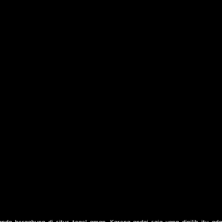
anda bergabung di situs togel aman. Karena andai saja yang dipilih itu adal