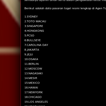
Berikut adalah data pasaran togel resmi lengkap di Agen To
1.SYDNEY
2.TOTO MACAU
3.SINGAPORE
4.HONGKONG
5.PCSO
6.BULLSEYE
7.CAROLINA DAY
8.JAKARTA
9.JEJU
10.OSAKA
11.BERLIN
12.MOSCOW
13.NAGASAKI
14.MESIR
15.MEXICO
16.HAWAI
17.NEWYORK
18.CHICAGO
19.LOS ANGELES