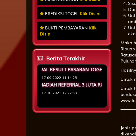
Sis
patri*** | Withdraw:
Rp.2,590,000
cin*** | Deposit:
Rp.80,000
Dar
mut*** | Withdraw:
Rp.230,000
PREDIKSI TOGEL
Klik Disini
Unt
alm*** | Deposit:
Rp.140,000
amb
maya***i | Withdraw:
Rp.1,400,000
dama*** | Deposit:
Rp.80,000
Unt
BUKTI PEMBAYARAN
Klik
tam*** | Withdraw:
Rp.4,800,000
eko
Disini
koko***u | Deposit:
Rp.70,000
ell*** | Withdraw:
Rp.3,330,000
Maka ha
jam*** | Deposit:
Rp.50,000
Ribuan
ver*** | Withdraw:
Rp.3,030,000
mut*** | Deposit:
Rp.50,000
Ratusa
Berita Terakhir
alm*** | Withdraw:
Rp.1,640,000
Puluha
sit*** | Deposit:
Rp.120,000
perm*** | Withdraw:
Rp.4,460,000
* JADWAL RESULT PASARAN TOGEL *
Hasiln
patri*** | Deposit:
Rp.120,000
17-09-2022 11:14:25
jam*** | Withdraw:
Rp.4,820,000
Untuk m
nar*** | Deposit:
Rp.180,000
* HADIAH REFERRAL 3 JUTA RUPIAH *
koko***u | Withdraw:
Rp.1,160,000
Untuk 
iswah***i | Deposit:
Rp.10,000
17-10-2021 12:22:33
berdasa
oktav***i | Withdraw:
Rp.500,000
rah*** | Deposit:
Rp.20,000
www.lo
nar*** | Withdraw:
Rp.3,610,000
sab*** | Deposit:
Rp.160,000
usa*** | Withdraw:
Rp.4,870,000
JENIS
int*** | Deposit:
Rp.140,000
usa*** | Withdraw:
Rp.3,750,000
Jenis 
usa*** | Deposit:
Rp.150,000
dikenal
purw***i | Withdraw:
Rp.1,240,000